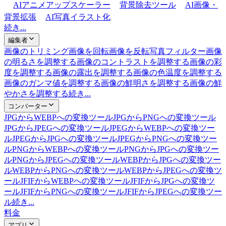
AIアニメアップスケーラー
背景除去ツール
AI画像・
背景拡張
AI写真イラスト化
続き...
編集者
画像のトリミング
画像を回転
画像を反転
写真フィルター
画像
の明るさを調整する
画像のコントラストを調整する
画像の彩
度を調整する
画像の露出を調整する
画像の色温度を調整する
画像のガンマ値を調整する
画像の鮮明さを調整する
画像の鮮
やかさを調整する
続き...
コンバーター
JPGからWEBPへの変換ツール
JPGからPNGへの変換ツール
JPGからJPEGへの変換ツール
JPEGからWEBPへの変換ツー
ル
JPEGからJPGへの変換ツール
JPEGからPNGへの変換ツー
ル
PNGからWEBPへの変換ツール
PNGからJPGへの変換ツー
ル
PNGからJPEGへの変換ツール
WEBPからJPGへの変換ツー
ル
WEBPからPNGへの変換ツール
WEBPからJPEGへの変換ツ
ール
JFIFからWEBPへの変換ツール
JFIFからJPGへの変換ツ
ール
JFIFからPNGへの変換ツール
JFIFからJPEGへの変換ツー
ル
続き...
料金
アプリ