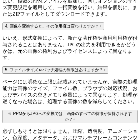
はい。複数のPPMファイルを追加し、同じオプションのサイ
ズ変更設定を適用して、一括変換を行い、結果を個別に、ま
たはZIPファイルとしてダウンロードできます。
4
.
画像を変換すると、その使用権は変わりますか？
+
いいえ。形式変換によって、新たな著作権や商用利用権が付
与されることはありません。JPGの出力を利用できるかどう
かは、元の画像の権利およびライセンスによって異なりま
す。
5
.
ファイルサイズやバッチ処理の制限はありますか？
+
ページには明確な上限は記載されていませんが、実際の処理
能力は画像のサイズ、ファイル数、ブラウザの対応状況、お
よびデバイスの空きメモリ容量によって異なります。処理が
遅くなった場合は、処理する画像の数を減らしてください。
6
.
PPMからJPGへの変換では、画像のすべての特徴が保持されます
か？
+
必ずしもそうとは限りません。圧縮、透明度、アニメーショ
ン、色深度、メタデータ、およびマルチフレームコンテンツ