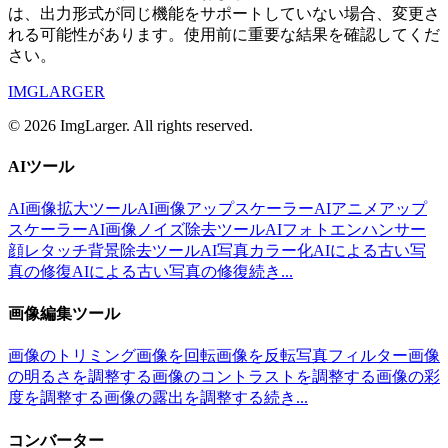
は、出力形式が同じ機能をサポートしていない場合、変更さ
れる可能性があります。使用前に重要な結果を確認してくだ
さい。
IMGLARGER
© 2026 ImgLarger. All rights reserved.
AIツール
AI画像拡大ツール
AI画像アップスケーラー
AIアニメアップ
スケーラー
AI画像ノイズ除去ツール
AIフォトエンハンサー
顔レタッチ
背景除去ツール
AI写真カラー化
AIによる古い写
真の修復
AIによる古い写真の修復
続き...
画像編集ツール
画像のトリミング
画像を回転
画像を反転
写真フィルター
画像
の明るさを調整する
画像のコントラストを調整する
画像の彩
度を調整する
画像の露出を調整する
続き...
コンバーター