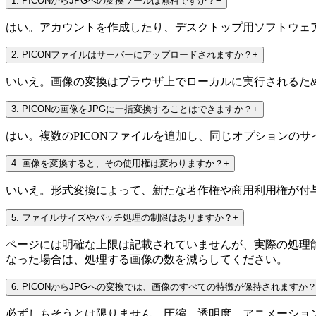
1
.
PICONからJPGへの変換ツールは無料ですか？
−
はい。アカウントを作成したり、デスクトップ用ソフトウェア
2
.
PICONファイルはサーバーにアップロードされますか？
+
いいえ。画像の変換はブラウザ上でローカルに実行されるため、ソ
3
.
PICONの画像をJPGに一括変換することはできますか？
+
はい。複数のPICONファイルを追加し、同じオプションの
4
.
画像を変換すると、その使用権は変わりますか？
+
いいえ。形式変換によって、新たな著作権や商用利用権が付
5
.
ファイルサイズやバッチ処理の制限はありますか？
+
ページには明確な上限は記載されていませんが、実際の処理
なった場合は、処理する画像の数を減らしてください。
6
.
PICONからJPGへの変換では、画像のすべての特徴が保持されますか
必ずしもそうとは限りません。圧縮、透明度、アニメーショ