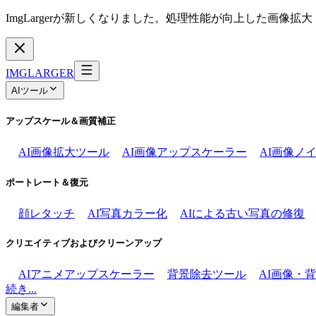
ImgLargerが新しくなりました。処理性能が向上した画像
IMGLARGER
AIツール
アップスケール＆画質補正
AI画像拡大ツール
AI画像アップスケーラー
AI画像ノ
ポートレート＆復元
顔レタッチ
AI写真カラー化
AIによる古い写真の修復
クリエイティブおよびクリーンアップ
AIアニメアップスケーラー
背景除去ツール
AI画像・
続き...
編集者