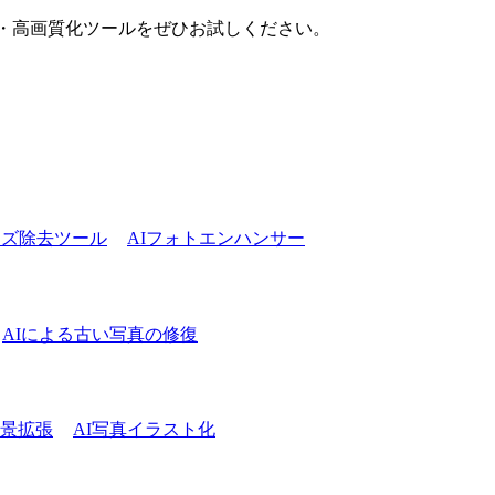
拡大・高画質化ツールをぜひお試しください。
イズ除去ツール
AIフォトエンハンサー
AIによる古い写真の修復
背景拡張
AI写真イラスト化