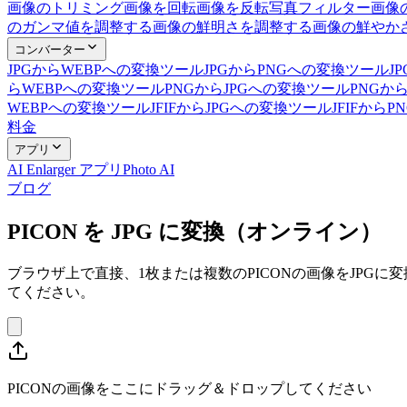
画像のトリミング
画像を回転
画像を反転
写真フィルター
画像
のガンマ値を調整する
画像の鮮明さを調整する
画像の鮮やか
コンバーター
JPGからWEBPへの変換ツール
JPGからPNGへの変換ツール
J
らWEBPへの変換ツール
PNGからJPGへの変換ツール
PNGか
WEBPへの変換ツール
JFIFからJPGへの変換ツール
JFIFから
料金
アプリ
AI Enlarger アプリ
Photo AI
ブログ
PICON を JPG に変換（オンライン）
ブラウザ上で直接、1枚または複数のPICONの画像をJP
てください。
PICONの画像をここにドラッグ＆ドロップしてください