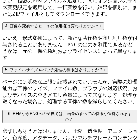
はい。複数のPFMファイルを追加し、同じオプションのサイ
ズ変更設定を適用して、一括変換を行い、結果を個別に、ま
たはZIPファイルとしてダウンロードできます。
4
.
画像を変換すると、その使用権は変わりますか？
+
いいえ。形式変換によって、新たな著作権や商用利用権が付
与されることはありません。PNGの出力を利用できるかど
うかは、元の画像の権利およびライセンスによって異なりま
す。
5
.
ファイルサイズやバッチ処理の制限はありますか？
+
ページには明確な上限は記載されていませんが、実際の処理
能力は画像のサイズ、ファイル数、ブラウザの対応状況、お
よびデバイスの空きメモリ容量によって異なります。処理が
遅くなった場合は、処理する画像の数を減らしてください。
6
.
PFMからPNGへの変換では、画像のすべての特徴が保持されます
か？
+
必ずしもそうとは限りません。圧縮、透明度、アニメーショ
ン、色深度、メタデータ、およびマルチフレームコンテンツ