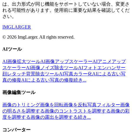
は、出力形式が同じ機能をサポートしていない場合、変更さ
れる可能性があります。使用前に重要な結果を確認してくだ
さい。
IMGLARGER
© 2026 ImgLarger. All rights reserved.
AIツール
AI画像拡大ツール
AI画像アップスケーラー
AIアニメアップ
スケーラー
AI画像ノイズ除去ツール
AIフォトエンハンサー
顔レタッチ
背景除去ツール
AI写真カラー化
AIによる古い写
真の修復
AIによる古い写真の修復
続き...
画像編集ツール
画像のトリミング
画像を回転
画像を反転
写真フィルター
画像
の明るさを調整する
画像のコントラストを調整する
画像の彩
度を調整する
画像の露出を調整する
続き...
コンバーター