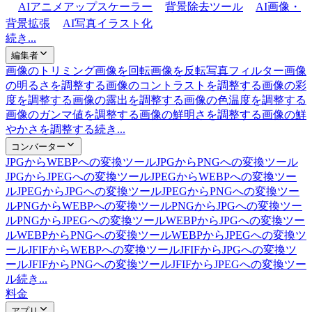
AIアニメアップスケーラー
背景除去ツール
AI画像・
背景拡張
AI写真イラスト化
続き...
編集者
画像のトリミング
画像を回転
画像を反転
写真フィルター
画像
の明るさを調整する
画像のコントラストを調整する
画像の彩
度を調整する
画像の露出を調整する
画像の色温度を調整する
画像のガンマ値を調整する
画像の鮮明さを調整する
画像の鮮
やかさを調整する
続き...
コンバーター
JPGからWEBPへの変換ツール
JPGからPNGへの変換ツール
JPGからJPEGへの変換ツール
JPEGからWEBPへの変換ツー
ル
JPEGからJPGへの変換ツール
JPEGからPNGへの変換ツー
ル
PNGからWEBPへの変換ツール
PNGからJPGへの変換ツー
ル
PNGからJPEGへの変換ツール
WEBPからJPGへの変換ツー
ル
WEBPからPNGへの変換ツール
WEBPからJPEGへの変換ツ
ール
JFIFからWEBPへの変換ツール
JFIFからJPGへの変換ツ
ール
JFIFからPNGへの変換ツール
JFIFからJPEGへの変換ツー
ル
続き...
料金
アプリ