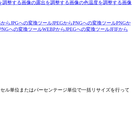
を調整する
画像の露出を調整する
画像の色温度を調整する
画像
EGからJPGへの変換ツール
JPEGからPNGへの変換ツール
PNGか
らPNGへの変換ツール
WEBPからJPEGへの変換ツール
JFIFから
ピクセル単位またはパーセンテージ単位で一括リサイズを行って