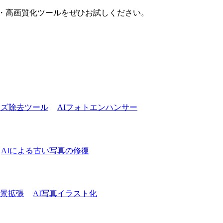
拡大・高画質化ツールをぜひお試しください。
イズ除去ツール
AIフォトエンハンサー
AIによる古い写真の修復
背景拡張
AI写真イラスト化