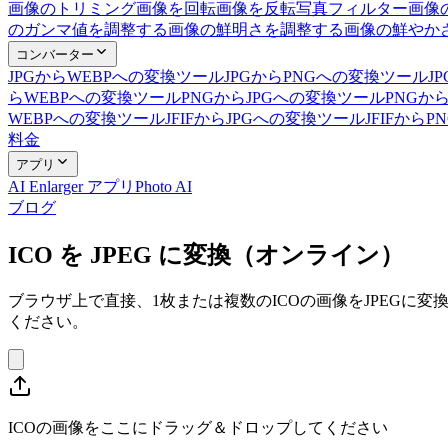
画像のトリミング
画像を回転
画像を反転
写真フィルター
画像
のガンマ値を調整する
画像の鮮明さを調整する
画像の鮮やか
コンバーター
JPGからWEBPへの変換ツール
JPGからPNGへの変換ツール
J
らWEBPへの変換ツール
PNGからJPGへの変換ツール
PNGか
WEBPへの変換ツール
JFIFからJPGへの変換ツール
JFIFから
料金
アプリ
AI Enlarger アプリ
Photo AI
ブログ
ICO を JPEG に変換（オンライン）
ブラウザ上で直接、1枚または複数のICOの画像をJPEG
ください。
ICOの画像をここにドラッグ＆ドロップしてください