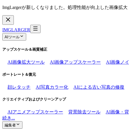
ImgLargerが新しくなりました。処理性能が向上した画像
IMGLARGER
AIツール
アップスケール＆画質補正
AI画像拡大ツール
AI画像アップスケーラー
AI画像ノ
ポートレート＆復元
顔レタッチ
AI写真カラー化
AIによる古い写真の修復
クリエイティブおよびクリーンアップ
AIアニメアップスケーラー
背景除去ツール
AI画像・
続き...
編集者