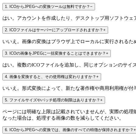
1
.
ICOからJPEGへの変換ツールは無料ですか？
−
はい。アカウントを作成したり、デスクトップ用ソフトウェア
2
.
ICOファイルはサーバーにアップロードされますか？
+
いいえ。画像の変換はブラウザ上でローカルに実行されるため、ソ
3
.
ICOの画像をJPEGに一括変換することはできますか？
+
はい。複数のICOファイルを追加し、同じオプションのサイ
4
.
画像を変換すると、その使用権は変わりますか？
+
いいえ。形式変換によって、新たな著作権や商用利用権が付与
5
.
ファイルサイズやバッチ処理の制限はありますか？
+
ページには明確な上限は記載されていませんが、実際の処理
なった場合は、処理する画像の数を減らしてください。
6
.
ICOからJPEGへの変換では、画像のすべての特徴が保持されますか？
+