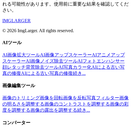
れる可能性があります。使用前に重要な結果を確認してくだ
さい。
IMGLARGER
© 2026 ImgLarger. All rights reserved.
AIツール
AI画像拡大ツール
AI画像アップスケーラー
AIアニメアップ
スケーラー
AI画像ノイズ除去ツール
AIフォトエンハンサー
顔レタッチ
背景除去ツール
AI写真カラー化
AIによる古い写
真の修復
AIによる古い写真の修復
続き...
画像編集ツール
画像のトリミング
画像を回転
画像を反転
写真フィルター
画像
の明るさを調整する
画像のコントラストを調整する
画像の彩
度を調整する
画像の露出を調整する
続き...
コンバーター