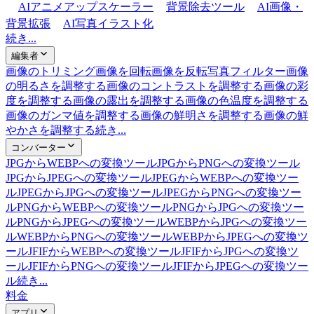
AIアニメアップスケーラー
背景除去ツール
AI画像・
背景拡張
AI写真イラスト化
続き...
編集者
画像のトリミング
画像を回転
画像を反転
写真フィルター
画像
の明るさを調整する
画像のコントラストを調整する
画像の彩
度を調整する
画像の露出を調整する
画像の色温度を調整する
画像のガンマ値を調整する
画像の鮮明さを調整する
画像の鮮
やかさを調整する
続き...
コンバーター
JPGからWEBPへの変換ツール
JPGからPNGへの変換ツール
JPGからJPEGへの変換ツール
JPEGからWEBPへの変換ツー
ル
JPEGからJPGへの変換ツール
JPEGからPNGへの変換ツー
ル
PNGからWEBPへの変換ツール
PNGからJPGへの変換ツー
ル
PNGからJPEGへの変換ツール
WEBPからJPGへの変換ツー
ル
WEBPからPNGへの変換ツール
WEBPからJPEGへの変換ツ
ール
JFIFからWEBPへの変換ツール
JFIFからJPGへの変換ツ
ール
JFIFからPNGへの変換ツール
JFIFからJPEGへの変換ツー
ル
続き...
料金
アプリ